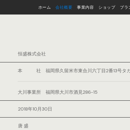
ホーム
会社概要
事業内容
ショップ
ブラ
恒盛株式会社
本 社
福岡県久留米市東合川六丁目2番13号タカ
大川事業所
福岡県大川市酒見286-15
2018年10月30日
唐 盛